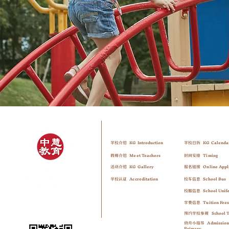
About Us
Admissi
​关于我们
​招生信息
KG Introduction
KG Cale
​n
da
学校介绍
学校日历
Meet
Teachers
Timing
教师介绍
时间安排
K
G G
allery
O
nline Appl
活动介绍
报名链接
Accreditation
School Bus
学校认证
校车信息
School Unif
校服信息
Tuition Fee
学费信息
School 
预约学校参观
Admission
幼升小指导
Primary