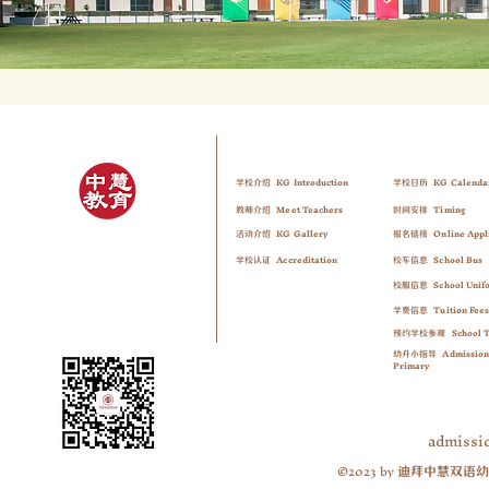
About Us
Admissi
​关于我们
​招生信息
KG Introduction
KG Cale
​n
da
学校介绍
学校日历
Meet
Teachers
Timing
教师介绍
时间安排
K
G G
allery
O
nline Appl
活动介绍
报名链接
Accreditation
School Bus
学校认证
校车信息
School Unif
校服信息
Tuition Fee
学费信息
School 
预约学校参观
Admission
幼升小指导
Primary
admissi
©2023 by
迪拜中慧双语幼
​扫码关注微信公众号